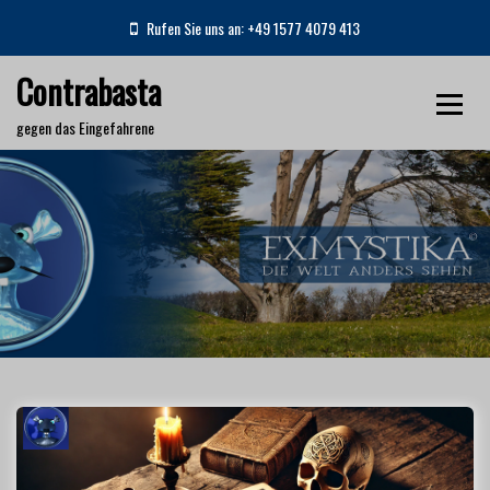
S
Rufen Sie uns an: +49 1577 4079 413
k
i
Contrabasta
p
t
gegen das Eingefahrene
o
c
o
n
Schlagwort:
Mythos
t
e
Home
Mythos
n
t