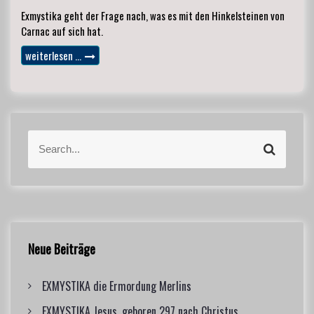
Exmystika geht der Frage nach, was es mit den Hinkelsteinen von
Carnac auf sich hat.
weiterlesen …
S
S
e
e
a
a
r
r
c
c
h
h
f
Neue Beiträge
o
r
EXMYSTIKA die Ermordung Merlins
:
EXMYSTIKA Jesus, geboren 297 nach Christus