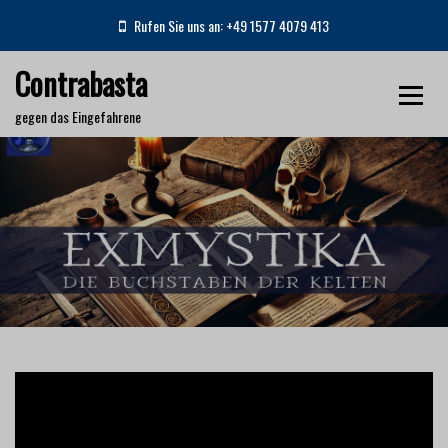
S
Rufen Sie uns an: +49 1577 4079 413
k
i
Contrabasta
p
t
gegen das Eingefahrene
o
c
o
EXMYSTIKA Die Buchstaben der Kelten
n
t
e
Home
Dokumentarfilme
n
EXMYSTIKA Die Buchstaben der Kelten
t