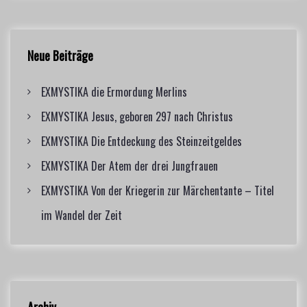
s
c
c
h
h
n
f
Neue Beiträge
o
a
r
EXMYSTIKA die Ermordung Merlins
:
v
EXMYSTIKA Jesus, geboren 297 nach Christus
i
EXMYSTIKA Die Entdeckung des Steinzeitgeldes
g
EXMYSTIKA Der Atem der drei Jungfrauen
a
EXMYSTIKA Von der Kriegerin zur Märchentante – Titel
im Wandel der Zeit
t
i
o
Archiv