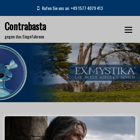
S
Rufen Sie uns an: +49 1577 4079 413
k
i
Contrabasta
p
t
gegen das Eingefahrene
o
c
o
n
Monat:
Mai 2026
t
e
Home
2026
Mai
n
t