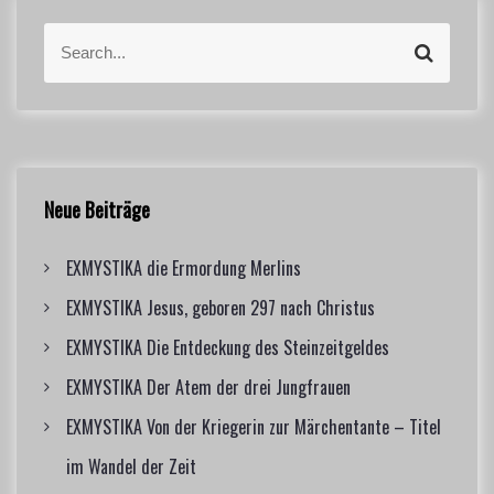
S
S
e
e
a
a
r
r
c
c
h
h
f
Neue Beiträge
o
r
EXMYSTIKA die Ermordung Merlins
:
EXMYSTIKA Jesus, geboren 297 nach Christus
EXMYSTIKA Die Entdeckung des Steinzeitgeldes
EXMYSTIKA Der Atem der drei Jungfrauen
EXMYSTIKA Von der Kriegerin zur Märchentante – Titel
im Wandel der Zeit