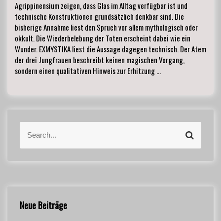
Agrippinensium zeigen, dass Glas im Alltag verfügbar ist und
technische Konstruktionen grundsätzlich denkbar sind. Die
bisherige Annahme liest den Spruch vor allem mythologisch oder
okkult. Die Wiederbelebung der Toten erscheint dabei wie ein
Wunder. EXMYSTIKA liest die Aussage dagegen technisch. Der Atem
der drei Jungfrauen beschreibt keinen magischen Vorgang,
sondern einen qualitativen Hinweis zur Erhitzung …
S
S
e
e
a
a
r
r
c
c
h
h
f
Neue Beiträge
o