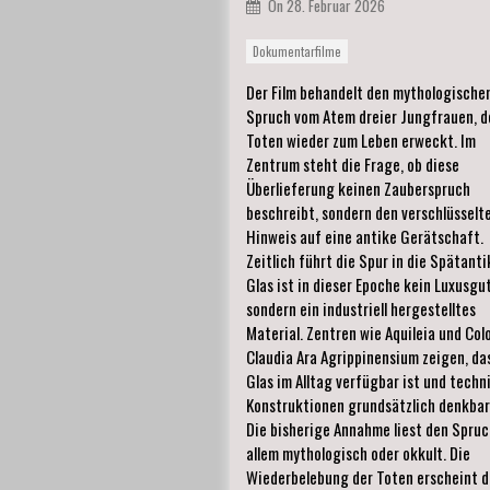
On
28. Februar 2026
Dokumentarfilme
Der Film behandelt den mythologische
Spruch vom Atem dreier Jungfrauen, d
Toten wieder zum Leben erweckt. Im
Zentrum steht die Frage, ob diese
Überlieferung keinen Zauberspruch
beschreibt, sondern den verschlüsselt
Hinweis auf eine antike Gerätschaft.
Zeitlich führt die Spur in die Spätanti
Glas ist in dieser Epoche kein Luxusgut
sondern ein industriell hergestelltes
Material. Zentren wie Aquileia und Col
Claudia Ara Agrippinensium zeigen, da
Glas im Alltag verfügbar ist und techn
Konstruktionen grundsätzlich denkbar 
Die bisherige Annahme liest den Spruc
allem mythologisch oder okkult. Die
Wiederbelebung der Toten erscheint d