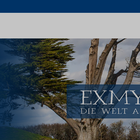
Schlagwort:
mythological symbolism
Home
mythological symbolism