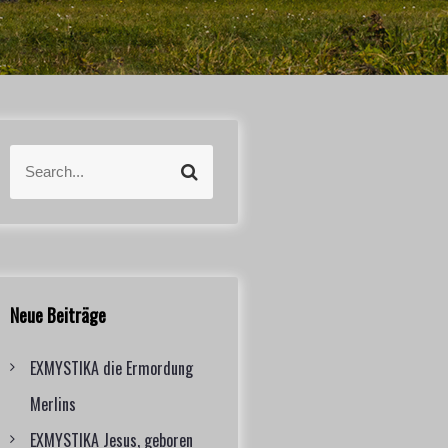
S
S
e
e
a
a
r
r
c
c
h
h
f
Neue Beiträge
o
r
EXMYSTIKA die Ermordung
:
Merlins
EXMYSTIKA Jesus, geboren