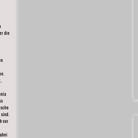
n
er die
en
ke.
,
onia
ss
ische
sind.
h vor
abei