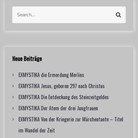
S
S
e
e
a
a
r
r
c
c
h
h
f
Neue Beiträge
o
r
EXMYSTIKA die Ermordung Merlins
:
EXMYSTIKA Jesus, geboren 297 nach Christus
EXMYSTIKA Die Entdeckung des Steinzeitgeldes
EXMYSTIKA Der Atem der drei Jungfrauen
EXMYSTIKA Von der Kriegerin zur Märchentante – Titel
im Wandel der Zeit