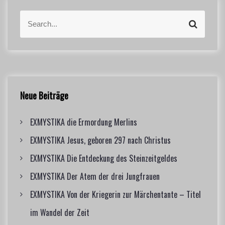
S
S
e
e
a
a
r
r
c
c
h
h
f
Neue Beiträge
o
r
EXMYSTIKA die Ermordung Merlins
:
EXMYSTIKA Jesus, geboren 297 nach Christus
EXMYSTIKA Die Entdeckung des Steinzeitgeldes
EXMYSTIKA Der Atem der drei Jungfrauen
EXMYSTIKA Von der Kriegerin zur Märchentante – Titel
im Wandel der Zeit