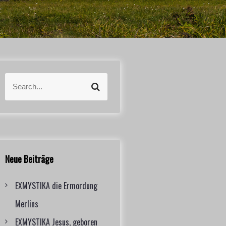
S
S
e
e
a
a
r
r
c
c
h
h
f
Neue Beiträge
o
r
EXMYSTIKA die Ermordung
:
Merlins
EXMYSTIKA Jesus, geboren