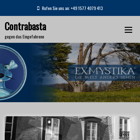
S
Rufen Sie uns an: +49 1577 4079 413
k
i
Contrabasta
p
t
gegen das Eingefahrene
o
c
o
n
Schlagwort:
Kurzgeschichten
t
e
Home
Kurzgeschichten
n
t