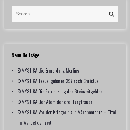
S
S
e
e
a
a
r
r
c
c
h
h
f
Neue Beiträge
o
r
EXMYSTIKA die Ermordung Merlins
:
EXMYSTIKA Jesus, geboren 297 nach Christus
EXMYSTIKA Die Entdeckung des Steinzeitgeldes
EXMYSTIKA Der Atem der drei Jungfrauen
EXMYSTIKA Von der Kriegerin zur Märchentante – Titel
im Wandel der Zeit