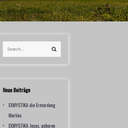
S
S
e
e
a
a
r
r
c
c
h
h
f
Neue Beiträge
o
r
EXMYSTIKA die Ermordung
:
Merlins
EXMYSTIKA Jesus, geboren