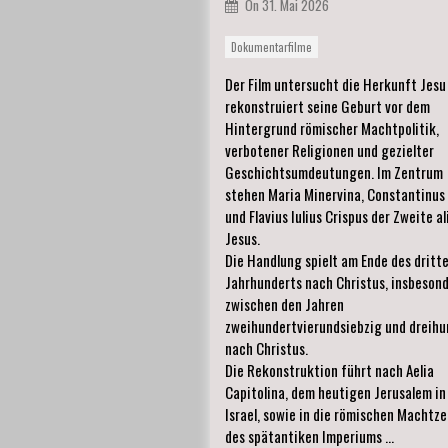
On
31. Mai 2026
Dokumentarfilme
Der Film untersucht die Herkunft Jesu
rekonstruiert seine Geburt vor dem
Hintergrund römischer Machtpolitik,
verbotener Religionen und gezielter
Geschichtsumdeutungen. Im Zentrum
stehen Maria Minervina, Constantinus 
und Flavius Iulius Crispus der Zweite al
Jesus.
Die Handlung spielt am Ende des dritt
Jahrhunderts nach Christus, insbeson
zwischen den Jahren
zweihundertvierundsiebzig und dreihu
nach Christus.
Die Rekonstruktion führt nach Aelia
Capitolina, dem heutigen Jerusalem in
Israel, sowie in die römischen Machtz
des spätantiken Imperiums …