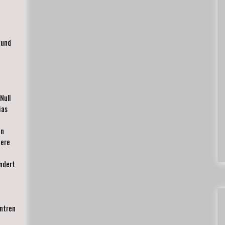
 und
Null
ias
en
dere
ndert
entren