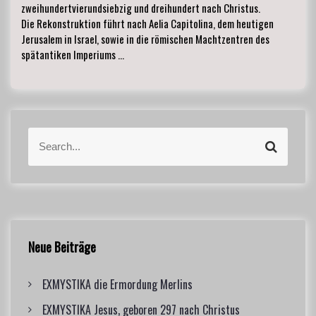
zweihundertvierundsiebzig und dreihundert nach Christus.
Die Rekonstruktion führt nach Aelia Capitolina, dem heutigen
Jerusalem in Israel, sowie in die römischen Machtzentren des
spätantiken Imperiums …
S
S
e
e
a
a
r
r
c
c
h
h
f
Neue Beiträge
o
r
EXMYSTIKA die Ermordung Merlins
:
EXMYSTIKA Jesus, geboren 297 nach Christus