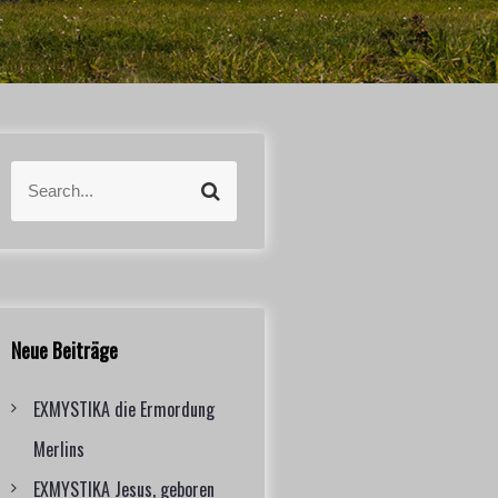
S
S
e
e
a
a
r
r
c
c
h
h
f
Neue Beiträge
o
r
EXMYSTIKA die Ermordung
:
Merlins
EXMYSTIKA Jesus, geboren