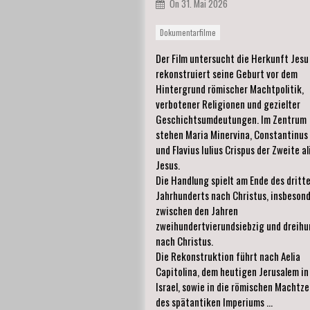
On
31. Mai 2026
Dokumentarfilme
Der Film untersucht die Herkunft Jesu
rekonstruiert seine Geburt vor dem
Hintergrund römischer Machtpolitik,
verbotener Religionen und gezielter
Geschichtsumdeutungen. Im Zentrum
stehen Maria Minervina, Constantinus 
und Flavius Iulius Crispus der Zweite al
Jesus.
Die Handlung spielt am Ende des dritt
Jahrhunderts nach Christus, insbeson
zwischen den Jahren
zweihundertvierundsiebzig und dreihu
nach Christus.
Die Rekonstruktion führt nach Aelia
Capitolina, dem heutigen Jerusalem in
Israel, sowie in die römischen Machtz
des spätantiken Imperiums …