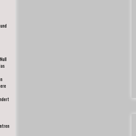
 und
Null
ias
en
dere
ndert
entren