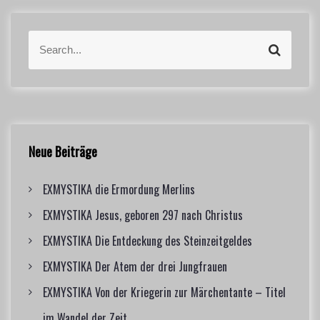
S
S
e
e
a
a
r
r
c
c
h
h
f
Neue Beiträge
o
r
EXMYSTIKA die Ermordung Merlins
:
EXMYSTIKA Jesus, geboren 297 nach Christus
EXMYSTIKA Die Entdeckung des Steinzeitgeldes
EXMYSTIKA Der Atem der drei Jungfrauen
EXMYSTIKA Von der Kriegerin zur Märchentante – Titel
im Wandel der Zeit