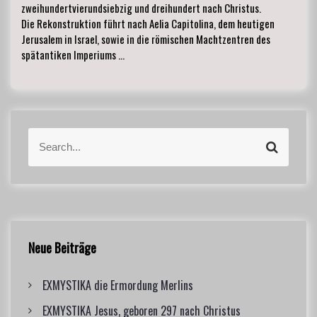
zweihundertvierundsiebzig und dreihundert nach Christus.
Die Rekonstruktion führt nach Aelia Capitolina, dem heutigen
Jerusalem in Israel, sowie in die römischen Machtzentren des
spätantiken Imperiums …
S
S
e
e
a
a
r
r
c
c
h
h
f
Neue Beiträge
o
r
EXMYSTIKA die Ermordung Merlins
:
EXMYSTIKA Jesus, geboren 297 nach Christus