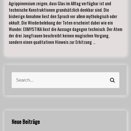
Agrippinensium zeigen, dass Glas im Alltag verfügbar ist und
technische Konstruktionen grundsätzlich denkbar sind. Die
bisherige Annahme liest den Spruch vor allem mythologisch oder
okkult. Die Wiederbelebung der Toten erscheint dabei wie ein
Wunder. EXMYSTIKA liest die Aussage dagegen technisch. Der Atem
der drei Jungfrauen beschreibt keinen magischen Vorgang,
sondern einen qualitativen Hinweis zur Erhitzung …
S
S
e
e
a
a
r
r
c
c
h
h
f
Neue Beiträge
o