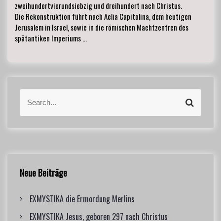
zweihundertvierundsiebzig und dreihundert nach Christus.
Die Rekonstruktion führt nach Aelia Capitolina, dem heutigen
Jerusalem in Israel, sowie in die römischen Machtzentren des
spätantiken Imperiums …
S
S
e
e
a
a
r
r
c
c
h
h
f
Neue Beiträge
o
r
EXMYSTIKA die Ermordung Merlins
:
EXMYSTIKA Jesus, geboren 297 nach Christus