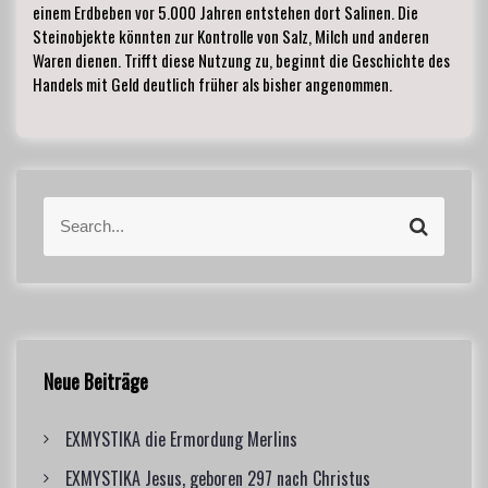
einem Erdbeben vor 5.000 Jahren entstehen dort Salinen. Die
Steinobjekte könnten zur Kontrolle von Salz, Milch und anderen
Waren dienen. Trifft diese Nutzung zu, beginnt die Geschichte des
Handels mit Geld deutlich früher als bisher angenommen.
S
S
e
e
a
a
r
r
c
c
h
h
f
Neue Beiträge
o
r
EXMYSTIKA die Ermordung Merlins
:
EXMYSTIKA Jesus, geboren 297 nach Christus