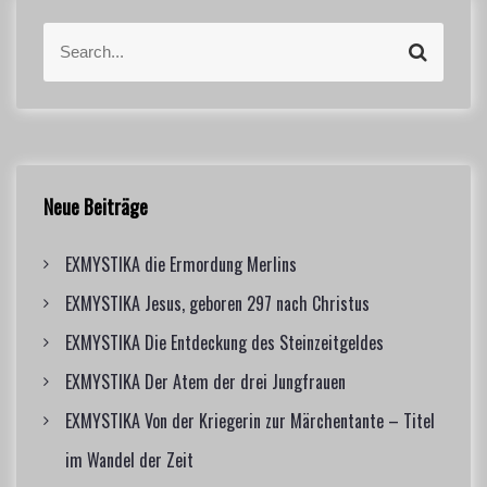
S
S
e
e
a
a
r
r
c
c
h
h
f
Neue Beiträge
o
r
EXMYSTIKA die Ermordung Merlins
:
EXMYSTIKA Jesus, geboren 297 nach Christus
EXMYSTIKA Die Entdeckung des Steinzeitgeldes
EXMYSTIKA Der Atem der drei Jungfrauen
EXMYSTIKA Von der Kriegerin zur Märchentante – Titel
im Wandel der Zeit