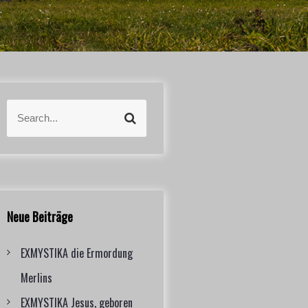
S
S
e
e
a
a
r
r
c
c
h
h
f
Neue Beiträge
o
r
EXMYSTIKA die Ermordung
:
Merlins
EXMYSTIKA Jesus, geboren