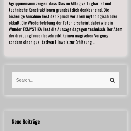
Agrippinensium zeigen, dass Glas im Alltag verfügbar ist und
technische Konstruktionen grundsätzlich denkbar sind. Die
bisherige Annahme liest den Spruch vor allem mythologisch oder
okkult. Die Wiederbelebung der Toten erscheint dabei wie ein
Wunder. EXMYSTIKA liest die Aussage dagegen technisch. Der Atem
der drei Jungfrauen beschreibt keinen magischen Vorgang,
sondern einen qualitativen Hinweis zur Erhitzung …
S
S
e
e
a
a
r
r
c
c
h
h
f
Neue Beiträge
o