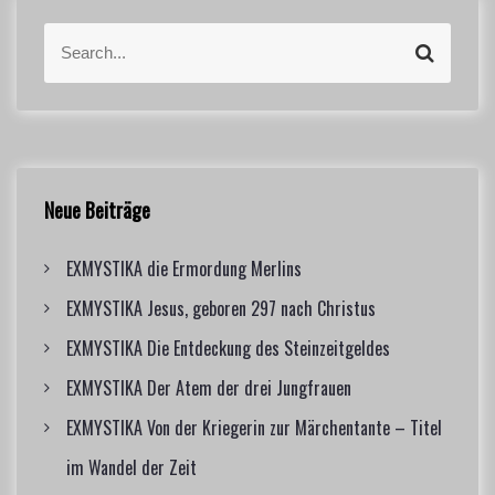
S
S
e
e
a
a
r
r
c
c
h
h
f
Neue Beiträge
o
r
EXMYSTIKA die Ermordung Merlins
:
EXMYSTIKA Jesus, geboren 297 nach Christus
EXMYSTIKA Die Entdeckung des Steinzeitgeldes
EXMYSTIKA Der Atem der drei Jungfrauen
EXMYSTIKA Von der Kriegerin zur Märchentante – Titel
im Wandel der Zeit