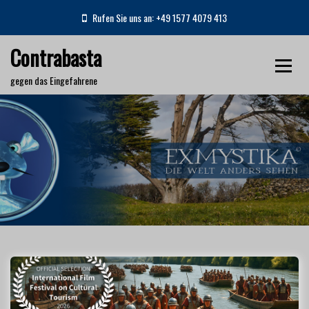
S
Rufen Sie uns an: +49 1577 4079 413
k
i
Contrabasta
p
t
gegen das Eingefahrene
o
c
o
n
Schlagwort:
Ammianus Marcellinus
t
e
Home
Ammianus Marcellinus
n
t