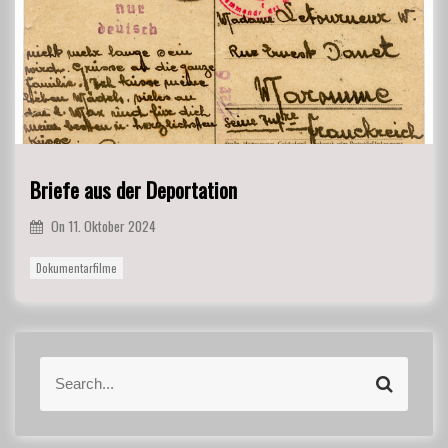
Briefe aus der Deportation
On
11. Oktober 2024
Dokumentarfilme
S
S
e
e
a
a
r
r