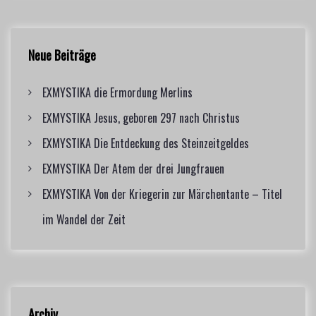
c
c
h
h
f
Neue Beiträge
o
r
EXMYSTIKA die Ermordung Merlins
:
EXMYSTIKA Jesus, geboren 297 nach Christus
EXMYSTIKA Die Entdeckung des Steinzeitgeldes
EXMYSTIKA Der Atem der drei Jungfrauen
EXMYSTIKA Von der Kriegerin zur Märchentante – Titel
im Wandel der Zeit
Archiv