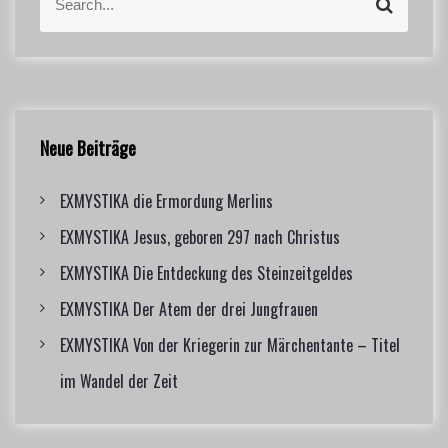
S
e
e
g
a
a
r
r
s
c
c
h
h
n
f
Neue Beiträge
o
a
r
EXMYSTIKA die Ermordung Merlins
:
v
EXMYSTIKA Jesus, geboren 297 nach Christus
i
EXMYSTIKA Die Entdeckung des Steinzeitgeldes
g
EXMYSTIKA Der Atem der drei Jungfrauen
a
EXMYSTIKA Von der Kriegerin zur Märchentante – Titel
im Wandel der Zeit
t
i