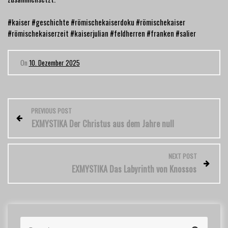
#kaiser #geschichte #römischekaiserdoku #römischekaiser
#römischekaiserzeit #kaiserjulian #feldherren #franken #salier
On
10. Dezember 2025
B
PREVIOUS POST
EXMYSTIKA Der Christus aus dem Jahre null
e
i
NEXT POST
EXMYSTIKA Das Labyrinth von Knossos
t
r
a
S