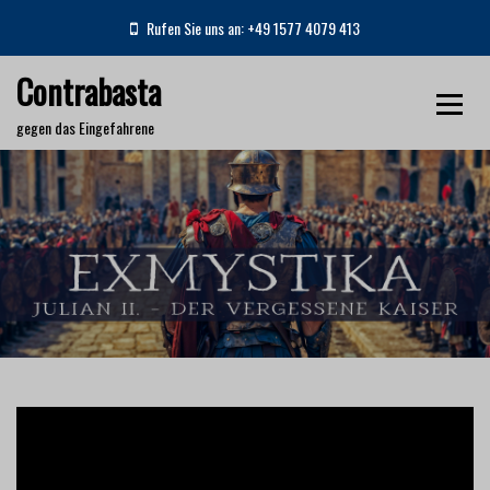
S
Rufen Sie uns an: +49 1577 4079 413
k
i
Contrabasta
p
t
gegen das Eingefahrene
o
c
o
EXMYSTIKA Julian II. – Der vergessene Kaiser
n
t
e
Home
Dokumentarfilme
n
EXMYSTIKA Julian II. – Der vergessene Kaiser
t